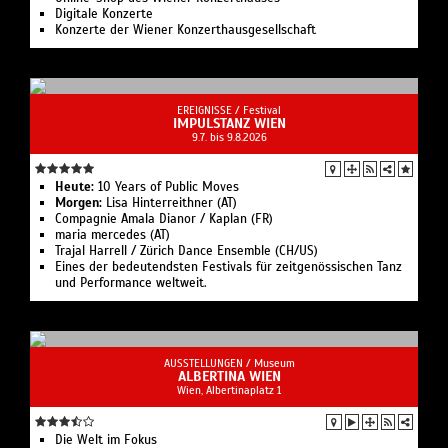
Digitale Konzerte
Konzerte der Wiener Konzerthausgesellschaft
EREIGNISSE /
Festival
IMPULSTANZ WIEN
9.7. bis 9.8.2026
Heute:
10 Years of Public Moves
Morgen:
Lisa Hinterreithner (AT)
Compagnie Amala Dianor / Kaplan (FR)
maria mercedes (AT)
Trajal Harrell / Zürich Dance Ensemble (CH/US)
Eines der bedeutendsten Festivals für zeitgenössischen Tanz
und Performance weltweit.
AUSSTELLUNGEN /
Museum
ALBERTINA WIEN
Wien, Albertinaplatz 1
Die Welt im Fokus