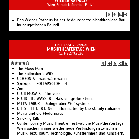
WIENER RATHAUS
Wien, Friedrich-Schmidt-Platz 1
Das Wiener Rathaus ist der bedeutendste nichtkirchliche Bau
im neugotischen Baustil.
EREIGNISSE /
Festival
MUSIKTHEATERTAGE WIEN
16. bis 27.9.2026
The Mass Man
The Sailmaker’s Wife
UCHRONIA – was wäre wann
Synkope – KOLLAPSOLOGIE 4
Zoe
CLUB MOSAIK – the voice
FLUIDE III: WASSER – Hals um große Steine
MTTW LABOR – Dialoge über Weltsysteme
DIE SEELE DER DINGE – illuminated by the steady radiance
Maria und die Fledermaus
Smoking Kills
Contemporary Music Theatre Festival. Die Musiktheatertage
Wien suchen immer wieder neue Verbindungen zwischen
Musik, Text, Raum, Technologie, Künstlerinnen und Künstlern.