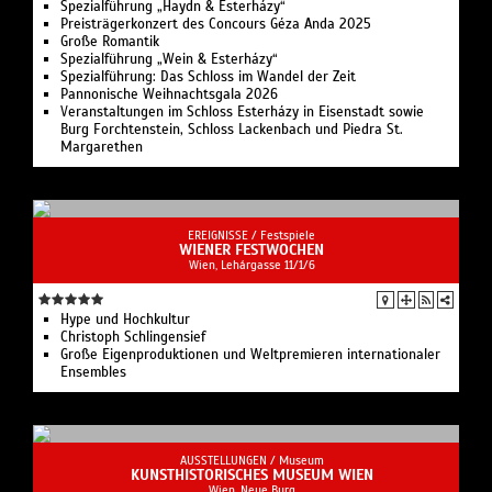
Spezialführung „Haydn & Esterházy“
Preisträgerkonzert des Concours Géza Anda 2025
Große Romantik
Spezialführung „Wein & Esterházy“
Spezialführung: Das Schloss im Wandel der Zeit
Pannonische Weihnachtsgala 2026
Veranstaltungen im Schloss Esterházy in Eisenstadt sowie
Burg Forchtenstein, Schloss Lackenbach und Piedra St.
Margarethen
EREIGNISSE /
Festspiele
WIENER FESTWOCHEN
Wien, Lehárgasse 11/1/6
Hype und Hochkultur
Christoph Schlingensief
Große Eigenproduktionen und Weltpremieren internationaler
Ensembles
AUSSTELLUNGEN /
Museum
KUNSTHISTORISCHES MUSEUM WIEN
Wien, Neue Burg