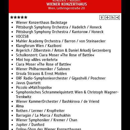
KONZERTE /
Konzert
WIENER KONZERTHAUS
Wien, Lothringerstraße 20
Wiener Konzerthaus Backstage
Pittsburgh Symphony Orchestra / Hadelich / Honeck
Pittsburgh Symphony Orchestra / Kantorow / Honeck
VOCES8
Mahler Academy Orchestra / Barron / von Steinaecker
Klangforum Wien / Kaziboni
Argerich / Zilberstein / Anton & Daniel Arkadij Gerzenberg
Schulkonzert: Ciara Moser »The Rose of Battle«
Mini hop »Alles verkehrt«
Ciara Moser »The Rose of Battle«
Wiener Philharmoniker / Salonen
Ursula Strauss & Ernst Molden
ORF Radio-Symphonieorchester / Gigashvili / Poschner
Javus Quartett
Piccolo »MähTropolis«
Symphonisches Schrammelquintett Wien & Christoph Wagner-
Trenkwitz
Wiener KammerOrchester / Bashkirova / de Vriend
Alma
Rothen / Lermer / Kropfreiter
Barragán / La Marca / Kozhukhin
Wiener Symphoniker / Kremer / Chan
Jupiter / Dunford
Online-Shop des Wiener Konzerthauses