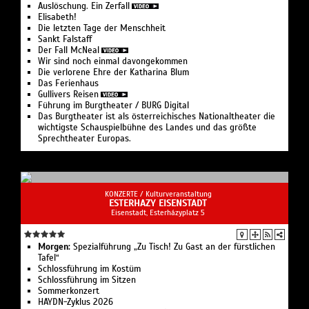
Auslöschung. Ein Zerfall
Elisabeth!
Die letzten Tage der Menschheit
Sankt Falstaff
Der Fall McNeal
Wir sind noch einmal davongekommen
Die verlorene Ehre der Katharina Blum
Das Ferienhaus
Gullivers Reisen
Führung im Burgtheater / BURG Digital
Das Burgtheater ist als österreichisches Nationaltheater die
wichtigste Schauspielbühne des Landes und das größte
Sprechtheater Europas.
KONZERTE /
Kulturveranstaltung
ESTERHAZY EISENSTADT
Eisenstadt, Esterházyplatz 5
Morgen:
Spezialführung „Zu Tisch! Zu Gast an der fürstlichen
Tafel“
Schlossführung im Kostüm
Schlossführung im Sitzen
Sommerkonzert
HAYDN-Zyklus 2026