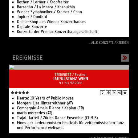
Rothen / Lermer / Kropfreiter
Barragán / La Marca / Kozhukhin
Wiener Symphoniker / Kremer / Chan
Jupiter / Dunford
Online-Shop des Wiener Konzerthauses
Digitale Konzerte
Konzerte der Wiener Konzerthausgesellschaft
... ALLE KONZERTE ANZEIGEN
EREIGNISSE
EREIGNISSE /
Festival
IMPULSTANZ WIEN
9.7. bis 9.8.2026
Heute:
10 Years of Public Moves
Morgen:
Lisa Hinterreithner (AT)
Compagnie Amala Dianor / Kaplan (FR)
maria mercedes (AT)
Trajal Harrell / Zürich Dance Ensemble (CH/US)
Eines der bedeutendsten Festivals für zeitgenössischen Tanz
und Performance weltweit.