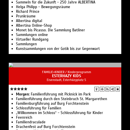
Sammeln für die Zukunft - 250 Jahre ALBERTINA
Helga Philipp - Bewegungsräume
Richard Prince
Prunkräume
Albertina digital
Albertina Online-Shop
Monet bis Picasso. Die Sammlung Batliner
Sammlungen online
Virtueller Rundgang
Sammlungen
Kunstsammlungen von der Gotik bis zur Gegenwart
FAMILIE+KINDER /
Kinderprogramm
ESTERHAZY KIDS
Eisenstadt, Esterházyplatz 5
Morgen:
Familienführung mit Picknick im Park
Familienführung durch den Steinbruch St. Margarethen
Familienburgführung auf Burg Forchtenstein
Schlossführung für Familien
„Willkommen im Schloss“ - Schlossführung für Kinder
Feenreich
Familiendraculade
Drachenfest auf Burg Forchtenstein