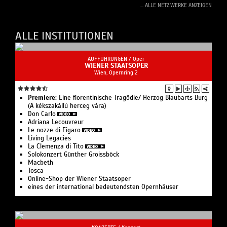
... ALLE NETZ.WERKE ANZEIGEN
ALLE INSTITUTIONEN
AUFFÜHRUNGEN /
Oper
WIENER STAATSOPER
Wien, Opernring 2
Premiere:
Eine floren­tinische Tragödie/ Herzog Blaubarts Burg
(A kékszakállú herceg vára)
Don Carlo
Adriana Lecouvreur
Le nozze di Figaro
Living Legacies
La Clemenza di Tito
Solo­konzert Günther Groissböck
Macbeth
Tosca
Online-Shop der Wiener Staatsoper
eines der international bedeutendsten Opernhäuser