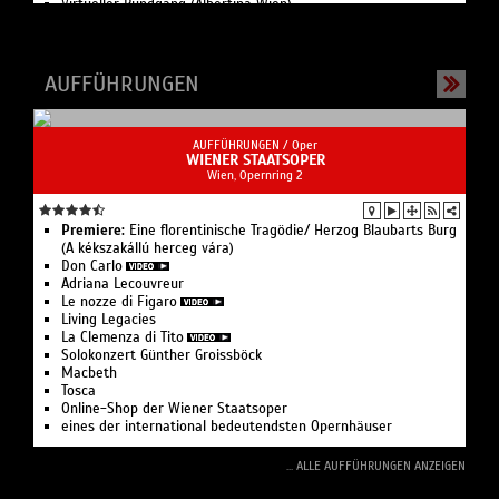
Virtueller Rundgang (Albertina Wien)
Online Sammlung (Weltmuseum Wien)
Digitale Konzerte (Wiener Konzerthaus)
Digitale SchülerInnenführung - "Flieg mit mir durchs Schloss
Esterházy" (Esterhazy Kids)
AUFFÜHRUNGEN
From real life into the world of art (Theatermuseum Wien)
Digitale Führungen (Weltmuseum Wien)
MuseumStars App (Weltmuseum Wien)
AUFFÜHRUNGEN /
Oper
Highlights der Sammlung (Weltmuseum Wien)
WIENER STAATSOPER
Virtuelle 3D-Tour durch den Tizian-Saal (Kunsthistorisches
Wien, Opernring 2
Museum Wien)
Führung im Burgtheater / BURG Digital (Burgtheater Wien)
galerie GALERIE Wien
Premiere:
Eine floren­tinische Tragödie/ Herzog Blaubarts Burg
Oxymoron
(A kékszakállú herceg vára)
Don Carlo
Adriana Lecouvreur
Le nozze di Figaro
Living Legacies
La Clemenza di Tito
Solo­konzert Günther Groissböck
Macbeth
Tosca
Online-Shop der Wiener Staatsoper
eines der international bedeutendsten Opernhäuser
... ALLE AUFFÜHRUNGEN ANZEIGEN