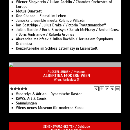
Wiener Singverein / Julian Rachlin / Chamber Orchestra of
Europe
Motus Quartett
One Chance - Einmal im Leben
Janoska Ensemble meets Rolando Villazón
Ian Bostridge / Julius Drake / Victoria Trauttmansdorff
Julian Rachlin / Boris Brovtsyn / Sarah McElravy / Amihai Grosz
/ Boris Andrianow / Rafaela Gromes
Alexander Malofeev / Julian Rachlin / Jerusalem Symphony
Orchestra
Konzertereihe im Schloss Esterházy in Eisenstadt
AUSSTELLUNGEN /
Museum
ALBERTINA MODERN WIEN
Wien, Karlsplatz 5
Vasarelys & Adrian - Dynamische Raster
KAWS. Art & Comix
Sammlungen
Wiens neues Museum für moderne Kunst
SEHENSWÜRDIGKEITEN /
Gebäude