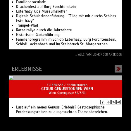
Familiendraculade
Drachenfest auf Burg Forchtenstein
Esterhazy Kids Museumskoffer
Digitale SchülerInnenführung - "Flieg mit mir durchs Schloss
Esterházy"
Trampel-Pfad
Rätselrallye durch die Jahrzehnte
Historische Gartenführung
Familienprogramm im Schloß Esterházy, Burg Forchtenstein,
Schloß Lackenbach und im Steinbruch St. Margarethen
... ALLE FAMILIE+KINDER ANZEIGEN
ERLEBNISSE
ERLEBNISSE /
Erlebnistouren
GTOUR GENUSSTOUREN WIEN
Wien, Operngasse 32/3/11
Lust auf ein neues Genuss-Erlebnis? Gastrosophische
Entdeckungsreisen zu ausgesuchten Themenbereichen.