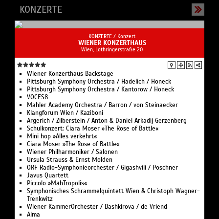
KONZERTE
KONZERTE /
Konzert
WIENER KONZERTHAUS
Wien, Lothringerstraße 20
Wiener Konzerthaus Backstage
Pittsburgh Symphony Orchestra / Hadelich / Honeck
Pittsburgh Symphony Orchestra / Kantorow / Honeck
VOCES8
Mahler Academy Orchestra / Barron / von Steinaecker
Klangforum Wien / Kaziboni
Argerich / Zilberstein / Anton & Daniel Arkadij Gerzenberg
Schulkonzert: Ciara Moser »The Rose of Battle«
Mini hop »Alles verkehrt«
Ciara Moser »The Rose of Battle«
Wiener Philharmoniker / Salonen
Ursula Strauss & Ernst Molden
ORF Radio-Symphonieorchester / Gigashvili / Poschner
Javus Quartett
Piccolo »MähTropolis«
Symphonisches Schrammelquintett Wien & Christoph Wagner-
Trenkwitz
Wiener KammerOrchester / Bashkirova / de Vriend
Alma