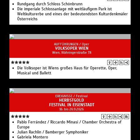
Rundgang durch Schloss Schönbrunn
Die imperiale Schlossanlage mit weitläufigem Park ist
Weltkulturerbe und eines der bedeutendsten Kulturdenkmäler
Österreichs
AUFFÜHRUNGEN /
Oper
VOLKSOPER WIEN
Wien, Währingerstraße 78
Die Volksoper ist Wiens großes Haus für Operette, Oper,
Musical und Ballett
EREIGNISSE /
Festival
HERBSTGOLD
FESTIVAL IN EISENSTADT
16. bis 26.9.2026
Pablo Ferrández / Riccardo Minasi / Chamber Orchestra of
Europe
Julian Rachlin / Bamberger Symphoniker
Gabriela Montero