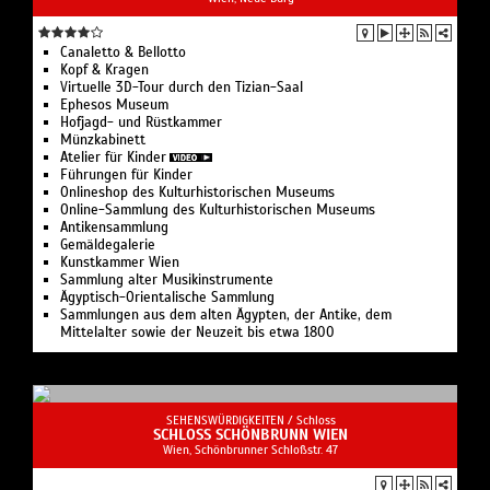
Canaletto & Bellotto
Kopf & Kragen
Virtuelle 3D-Tour durch den Tizian-Saal
Ephesos Museum
Hofjagd- und Rüstkammer
Münzkabinett
Atelier für Kinder
Führungen für Kinder
Onlineshop des Kulturhistorischen Museums
Online-Sammlung des Kulturhistorischen Museums
Antikensammlung
Gemäldegalerie
Kunstkammer Wien
Sammlung alter Musikinstrumente
Ägyptisch-Orientalische Sammlung
Sammlungen aus dem alten Ägypten, der Antike, dem
Mittelalter sowie der Neuzeit bis etwa 1800
SEHENSWÜRDIGKEITEN /
Schloss
SCHLOSS SCHÖNBRUNN WIEN
Wien, Schönbrunner Schloßstr. 47