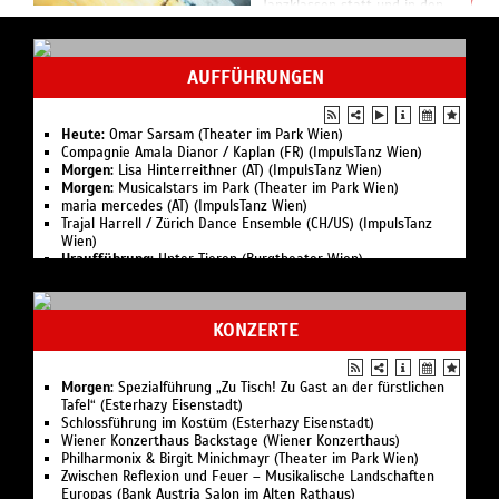
Tanzklassen statt und in den
Pausen legen Dozent:innen ihre
Lieblingsmusik auf. Ein letzter
Abend, um noch e...
AUFFÜHRUNGEN
Heute:
Omar Sarsam (Theater im Park Wien)
Compagnie Amala Dianor / Kaplan (FR) (ImpulsTanz Wien)
Morgen:
Lisa Hinterreithner (AT) (ImpulsTanz Wien)
Morgen:
Musicalstars im Park (Theater im Park Wien)
maria mercedes (AT) (ImpulsTanz Wien)
Trajal Harrell / Zürich Dance Ensemble (CH/US) (ImpulsTanz
Wien)
Uraufführung:
Unter Tieren (Burgtheater Wien)
Premiere:
Eine floren­tinische Tragödie/ Herzog Blaubarts Burg
(A kékszakállú herceg vára) (Wiener Staatsoper)
Martina Schwarzmann (Theater im Park Wien)
KONZERTE
Stefanie Reinsperger (Theater im Park Wien)
Philipp Hochmair (Theater im Park Wien)
Thomas Mraz (Theater im Park Wien)
Benedikt Mitmannsgruber (Theater im Park Wien)
Morgen:
Spezialführung „Zu Tisch! Zu Gast an der fürstlichen
Mogli - Das Dschungelbuch (Theater im Park Wien)
Tafel“ (Esterhazy Eisenstadt)
Kernölamazonen (Theater im Park Wien)
Schlossführung im Kostüm (Esterhazy Eisenstadt)
Sommernachts­traum (Theater im Park Wien)
Wiener Konzerthaus Backstage (Wiener Konzerthaus)
Andreas Vitásek (Theater im Park Wien)
Philharmonix & Birgit Minichmayr (Theater im Park Wien)
Maschek (Theater im Park Wien)
Zwischen Reflexion und Feuer – Musikalische Landschaften
Martin Frank (Theater im Park Wien)
Europas (Bank Austria Salon im Alten Rathaus)