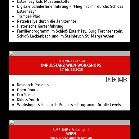
Esterhazy Kids Museumskoffer
Digitale SchülerInnenführung - "Flieg mit mir durchs Schloss
Esterházy"
Trampel-Pfad
Rätselrallye durch die Jahrzehnte
Historische Gartenführung
Familienprogramm im Schloß Esterházy, Burg Forchtenstein,
Schloß Lackenbach und im Steinbruch St. Margarethen
BILDUNG /
Festival
IMPULSTANZ WIEN WORKSHOPS
9.7. bis 9.8.2026
Research Projects
Open Doors
Pro Scene
Kids & Youth
Workshops & Research Projects - Programm für alle Levels
AUSFLÜGE /
Freizeitpark
WIEN
Wien, Obere Augartenstr. 40