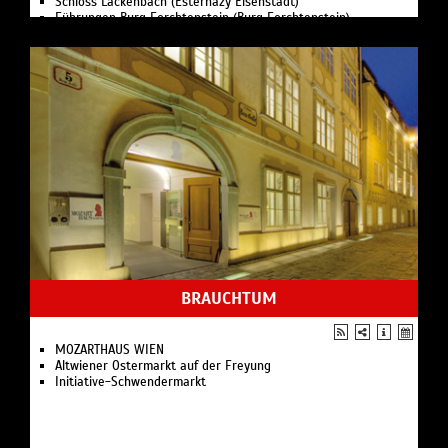
Schloss Lackenbach (Esterhazy Eisenstadt)
Führungen Burg Forchtenstein (Burg Forchtenstein)
Stephansdom Wien
Schloss Schönbrunn Wien
Wiener Rathaus
Hofburg Wien
Hundertwasser Village Wien
Burg Forchtenstein
BRAUCHTUM
MOZARTHAUS WIEN
Altwiener Ostermarkt auf der Freyung
Initiative-Schwendermarkt