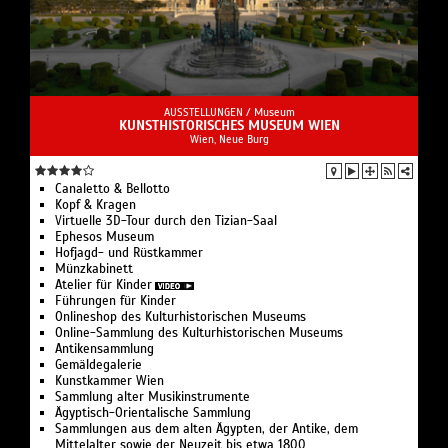
AUSSTELLUNGEN /
Museum
KUNSTHISTORISCHES MUSEUM WIEN
Wien, Neue Burg
Canaletto & Bellotto
Kopf & Kragen
Virtuelle 3D-Tour durch den Tizian-Saal
Ephesos Museum
Hofjagd- und Rüstkammer
Münzkabinett
Atelier für Kinder
Führungen für Kinder
Onlineshop des Kulturhistorischen Museums
Online-Sammlung des Kulturhistorischen Museums
Antikensammlung
Gemäldegalerie
Kunstkammer Wien
Sammlung alter Musikinstrumente
Ägyptisch-Orientalische Sammlung
Sammlungen aus dem alten Ägypten, der Antike, dem
Mittelalter sowie der Neuzeit bis etwa 1800