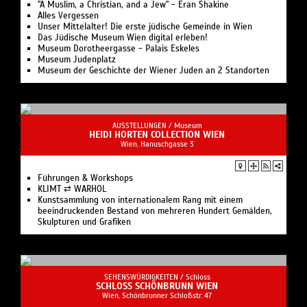
"A Muslim, a Christian, and a Jew" - Eran Shakine
Alles Vergessen
Unser Mittelalter! Die erste jüdische Gemeinde in Wien
Das Jüdische Museum Wien digital erleben!
Museum Dorotheergasse - Palais Eskeles
Museum Judenplatz
Museum der Geschichte der Wiener Juden an 2 Standorten
AUSSTELLUNGEN /
Museum
HEIDI HORTEN COLLECTION WIEN
Wien, Hanuschgasse 3
Führungen & Workshops
KLIMT ⇄ WARHOL
Kunstsammlung von internationalem Rang mit einem
beeindruckenden Bestand von mehreren Hundert Gemälden,
Skulpturen und Grafiken
SEHENSWÜRDIGKEITEN /
Schloss
SCHLOSS SCHÖNBRUNN WIEN
Wien, Schönbrunner Schloßstr. 47