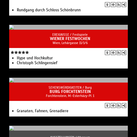
Rundgang durch Schloss Schönbrunn
EREIGNISSE /
Festspiele
WIENER FESTWOCHEN
Wien, Lehárgasse 11/1/6
Hype und Hochkultur
Christoph Schlingensief
SEHENSWÜRDIGKEITEN /
Burg
BURG FORCHTENSTEIN
Forchtenstein, M.-Esterházy-Pl. 1
Granaten, Fahnen, Grenadiere