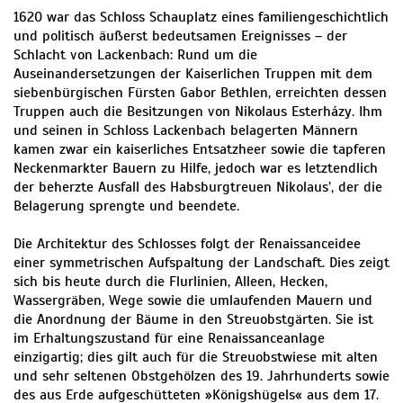
1620 war das Schloss Schauplatz eines familiengeschichtlich
und politisch äußerst bedeutsamen Ereignisses – der
Schlacht von Lackenbach: Rund um die
Auseinandersetzungen der Kaiserlichen Truppen mit dem
siebenbürgischen Fürsten Gabor Bethlen, erreichten dessen
Truppen auch die Besitzungen von Nikolaus Esterházy. Ihm
und seinen in Schloss Lackenbach belagerten Männern
kamen zwar ein kaiserliches Entsatzheer sowie die tapferen
Neckenmarkter Bauern zu Hilfe, jedoch war es letztendlich
der beherzte Ausfall des Habsburgtreuen Nikolaus’, der die
Belagerung sprengte und beendete.
Die Architektur des Schlosses folgt der Renaissanceidee
einer symmetrischen Aufspaltung der Landschaft. Dies zeigt
sich bis heute durch die Flurlinien, Alleen, Hecken,
Wassergräben, Wege sowie die umlaufenden Mauern und
die Anordnung der Bäume in den Streuobstgärten. Sie ist
im Erhaltungszustand für eine Renaissanceanlage
einzigartig; dies gilt auch für die Streuobstwiese mit alten
und sehr seltenen Obstgehölzen des 19. Jahrhunderts sowie
des aus Erde aufgeschütteten »Königshügels« aus dem 17.