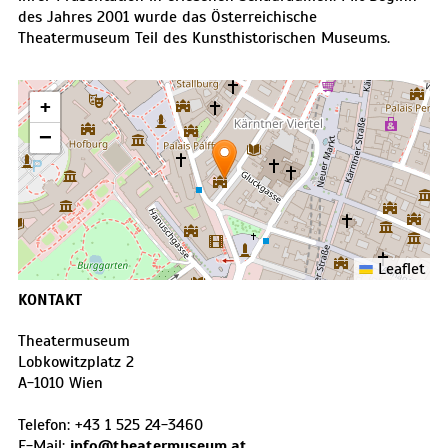
des Jahres 2001 wurde das Österreichische
Theatermuseum Teil des Kunsthistorischen Museums.
+
−
Leaflet
KONTAKT
Theatermuseum
Lobkowitzplatz 2
A
-
1010
Wien
Telefon:
+43 1 525 24-3460
E-Mail:
info@theatermuseum.at