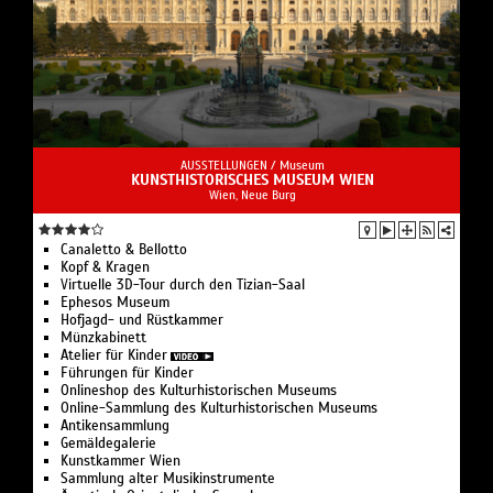
Elemente und Pferde-Quadrillen in eindrucksvollen
Formationen. Daniela Franke erzählt die Geschichte
der berühmtesten Wiener Barockoper Il pomo d’oro
(„Der guldene Apfel“) von 1668 nach, bebildert durch
die 23 spektakulären Bühnenbilder, die Lodovico
Ottavio Burnacini dafür erdacht hat und die vom
Himmel bis in die Unterwelt führen.
AUSSTELLUNGEN /
Museum
KUNSTHISTORISCHES MUSEUM WIEN
Wien, Neue Burg
Online besuchbar unter
www.artes-exhibition.digital
Canaletto & Bellotto
Kopf & Kragen
Virtuelle 3D-Tour durch den Tizian-Saal
Ephesos Museum
Hofjagd- und Rüstkammer
Münzkabinett
Atelier für Kinder
Führungen für Kinder
Onlineshop des Kulturhistorischen Museums
Online-Sammlung des Kulturhistorischen Museums
Antikensammlung
Gemäldegalerie
Kunstkammer Wien
Sammlung alter Musikinstrumente