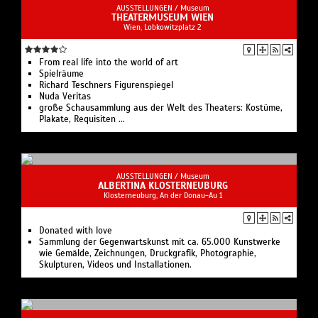
AUSSTELLUNGEN /
Museum
THEATERMUSEUM WIEN
Wien, Lobkowitzplatz 2
From real life into the world of art
Spielräume
Richard Teschners Figurenspiegel
Nuda Veritas
große Schausammlung aus der Welt des Theaters: Kostüme,
Plakate, Requisiten ...
AUSSTELLUNGEN /
Museum
ALBERTINA KLOSTERNEUBURG
Klosterneuburg, An der Donau-Au 1
Donated with love
Sammlung der Gegenwartskunst mit ca. 65.000 Kunstwerke
wie Gemälde, Zeichnungen, Druckgrafik, Photographie,
Skulpturen, Videos und Installationen.