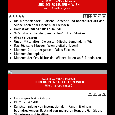
AUSSTELLUNGEN /
Museum
JÜDISCHES MUSEUM WIEN
Wien, Dorotheergasse 11
Die Morgenländer: Jüdische Forscher und Abenteurer auf der
Suche nach dem Eigenen im Fremden
Heimatlos: Wiener Juden im Exil
"A Muslim, a Christian, and a Jew" - Eran Shakine
Alles Vergessen
Unser Mittelalter! Die erste jüdische Gemeinde in Wien
Das Jüdische Museum Wien digital erleben!
Museum Dorotheergasse - Palais Eskeles
Museum Judenplatz
Museum der Geschichte der Wiener Juden an 2 Standorten
AUSSTELLUNGEN /
Museum
HEIDI HORTEN COLLECTION WIEN
Wien, Hanuschgasse 3
Führungen & Workshops
KLIMT ⇄ WARHOL
Kunstsammlung von internationalem Rang mit einem
beeindruckenden Bestand von mehreren Hundert Gemälden,
Skulpturen und Grafiken