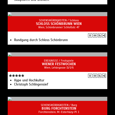
SEHENSWÜRDIGKEITEN /
Schloss
SCHLOSS SCHÖNBRUNN WIEN
Wien, Schönbrunner Schloßstr. 47
Rundgang durch Schloss Schönbrunn
EREIGNISSE /
Festspiele
WIENER FESTWOCHEN
Wien, Lehárgasse 11/1/6
Hype und Hochkultur
Christoph Schlingensief
SEHENSWÜRDIGKEITEN /
Burg
BURG FORCHTENSTEIN
Forchtenstein, M.-Esterházy-Pl. 1