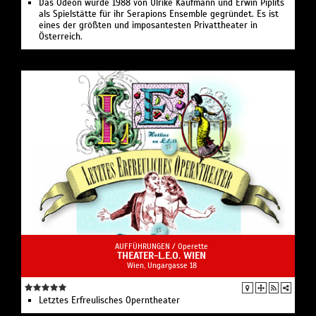
Das Odeon wurde 1988 von Ulrike Kaufmann und Erwin Piplits
als Spielstätte für ihr Serapions Ensemble gegründet. Es ist
eines der größten und imposantesten Privattheater in
Österreich.
AUFFÜHRUNGEN /
Operette
THEATER-L.E.O. WIEN
Wien, Ungargasse 18
Letztes Erfreulisches Operntheater