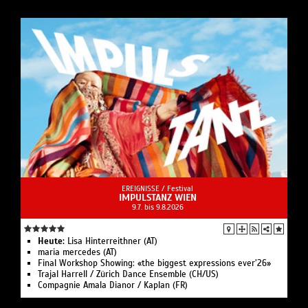
EREIGNISSE /
Festival
IMPULSTANZ WIEN
9.7. bis 9.8.2026
Heute:
Lisa Hinterreithner (AT)
maria mercedes (AT)
Final Workshop Showing: «the biggest expressions ever’26»
Trajal Harrell / Zürich Dance Ensemble (CH/US)
Compagnie Amala Dianor / Kaplan (FR)