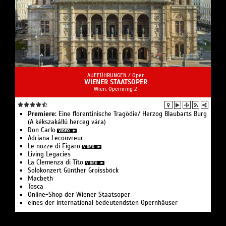
AUFFÜHRUNGEN /
Oper
WIENER STAATSOPER
Wien, Opernring 2
Premiere:
Eine floren­tinische Tragödie/ Herzog Blaubarts Burg
(A kékszakállú herceg vára)
Don Carlo
Adriana Lecouvreur
Le nozze di Figaro
Living Legacies
La Clemenza di Tito
Solo­konzert Günther Groissböck
Macbeth
Tosca
Online-Shop der Wiener Staatsoper
eines der international bedeutendsten Opernhäuser