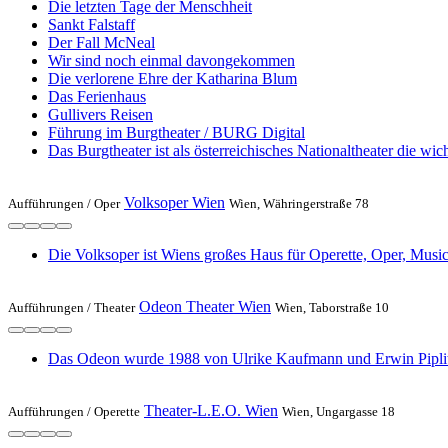
Die letzten Tage der Menschheit
Sankt Falstaff
Der Fall McNeal
Wir sind noch einmal davongekommen
Die verlorene Ehre der Katharina Blum
Das Ferienhaus
Gullivers Reisen
Führung im Burgtheater / BURG Digital
Das Burgtheater ist als österreichisches Nationaltheater die w
Volksoper Wien
Aufführungen /
Oper
Wien, Währingerstraße 78
Die Volksoper ist Wiens großes Haus für Operette, Oper, Music
Odeon Theater Wien
Aufführungen /
Theater
Wien, Taborstraße 10
Das Odeon wurde 1988 von Ulrike Kaufmann und Erwin Piplits als
Theater-L.E.O. Wien
Aufführungen /
Operette
Wien, Ungargasse 18