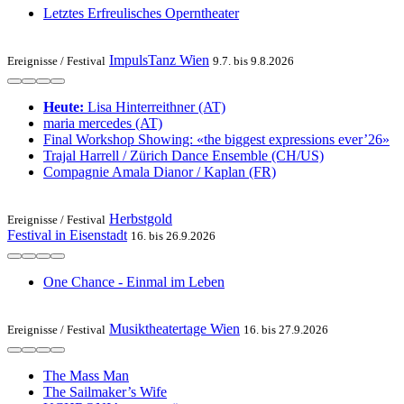
Letztes Erfreulisches Operntheater
ImpulsTanz Wien
Ereignisse /
Festival
9.7. bis 9.8.2026
Heute:
Lisa Hinterreithner (AT)
maria mercedes (AT)
Final Workshop Showing: «the biggest expressions ever’26»
Trajal Harrell / Zürich Dance Ensemble (CH/US)
Compagnie Amala Dianor / Kaplan (FR)
Herbstgold
Ereignisse /
Festival
Festival in Eisenstadt
16. bis 26.9.2026
One Chance - Einmal im Leben
Musiktheatertage Wien
Ereignisse /
Festival
16. bis 27.9.2026
The Mass Man
The Sailmaker’s Wife