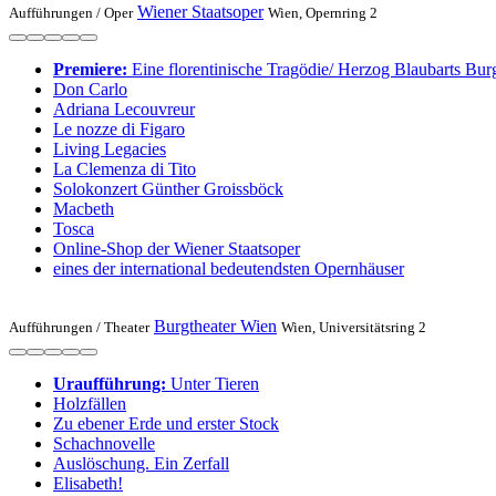
Wiener Staatsoper
Aufführungen /
Oper
Wien, Opernring 2
Premiere:
Eine floren­tinische Tragödie/ Herzog Blaubarts Bur
Don Carlo
Adriana Lecouvreur
Le nozze di Figaro
Living Legacies
La Clemenza di Tito
Solo­konzert Günther Groissböck
Macbeth
Tosca
Online-Shop der Wiener Staatsoper
eines der international bedeutendsten Opernhäuser
Burgtheater Wien
Aufführungen /
Theater
Wien, Universitätsring 2
Uraufführung:
Unter Tieren
Holzfällen
Zu ebener Erde und erster Stock
Schachnovelle
Auslöschung. Ein Zerfall
Elisabeth!